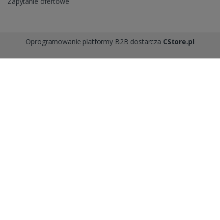
Zapytanie ofertowe
Oprogramowanie platformy B2B dostarcza
CStore.pl