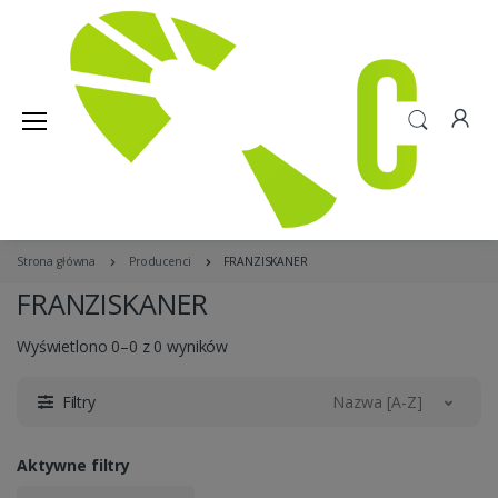
Strona główna
Producenci
FRANZISKANER
FRANZISKANER
Wyświetlono 0–0 z 0 wyników
Filtry
Nazwa [A-Z]
Aktywne filtry