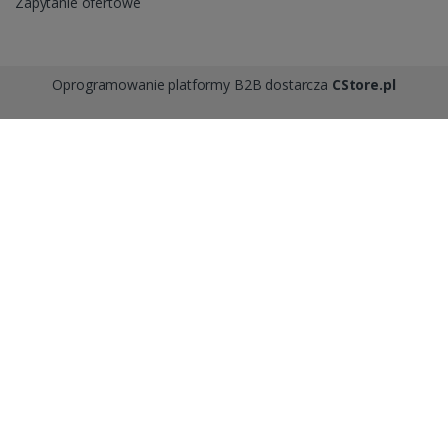
Zapytanie ofertowe
Oprogramowanie platformy B2B dostarcza
CStore.pl