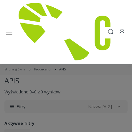
Strona główna
Producenci
APIS
APIS
Wyświetlono 0–0 z 0 wyników
Filtry
Nazwa [A-Z]
Aktywne filtry