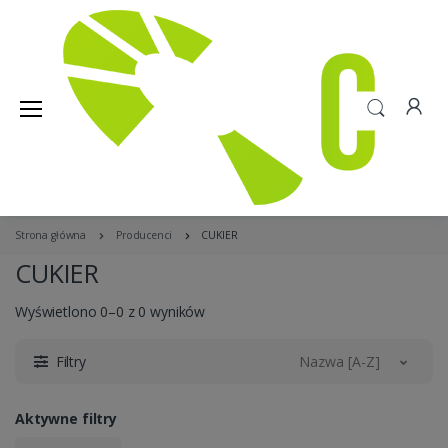
Strona główna
Producenci
CUKIER
CUKIER
Wyświetlono 0–0 z 0 wyników
Filtry
Nazwa [A-Z]
Aktywne filtry