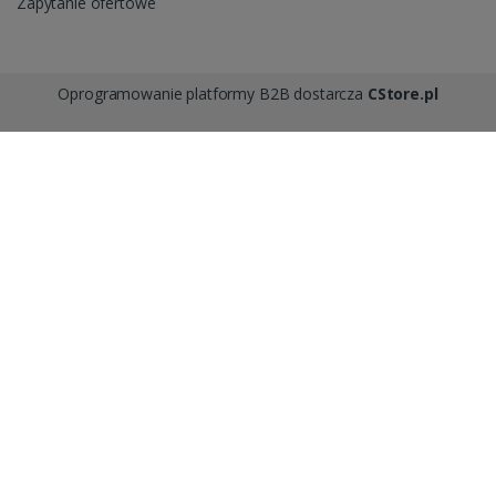
Zapytanie ofertowe
Oprogramowanie platformy B2B dostarcza
CStore.pl