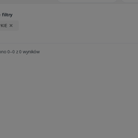
filtry
PKIE
ono 0–0 z 0 wyników