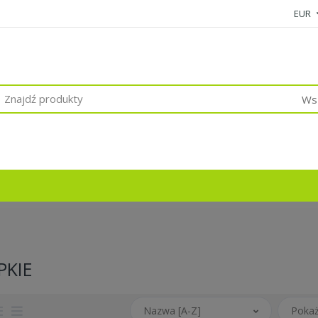
EUR
Wsz
PKIE
Nazwa [A-Z]
Pokaż