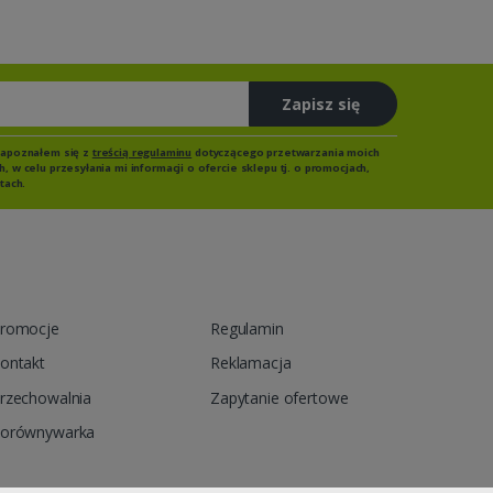
Zapisz się
zapoznałem się z
treścią regulaminu
dotyczącego przetwarzania moich
 w celu przesyłania mi informacji o ofercie sklepu tj. o promocjach,
tach.
romocje
Regulamin
ontakt
Reklamacja
rzechowalnia
Zapytanie ofertowe
orównywarka