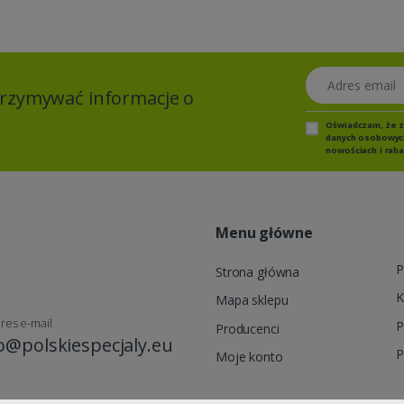
Adres email
otrzymywać informacje o
Oświadczam, że 
danych osobowych,
nowościach i raba
Menu główne
P
Strona główna
K
Mapa sklepu
res e-mail
P
Producenci
o@polskiespecjaly.eu
P
Moje konto