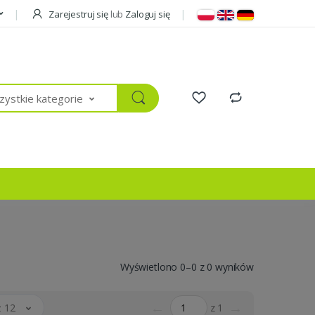
Zarejestruj się
lub
Zaloguj się
ystkie kategorie
Wyświetlono 0–0 z 0 wyników
←
→
 12
z 1