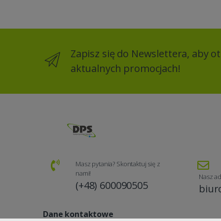
Zapisz się do Newslettera, aby 
aktualnych promocjach!
Masz pytania? Skontaktuj się z
nami!
Nasz ad
(+48) 600090505
biur
Dane kontaktowe