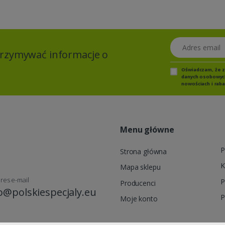
Adres email
otrzymywać informacje o
Oświadczam, że 
danych osobowych,
nowościach i raba
Menu główne
P
Strona główna
K
Mapa sklepu
res e-mail
P
Producenci
o@polskiespecjaly.eu
P
Moje konto