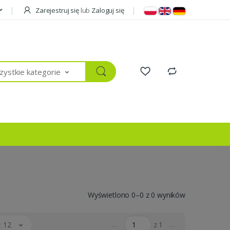
Zarejestruj się
lub
Zaloguj się
ystkie kategorie
Wyświetlono 0–0 z 0 wyników
←
→
 12
z 1