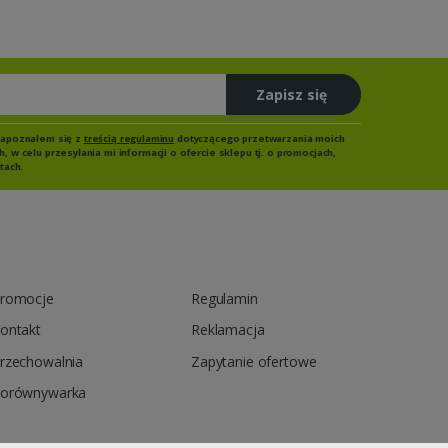
Zapisz się
zapoznałem się z
treścią regulaminu
dotyczącego przetwarzania moich
 w celu przesyłania mi informacji o ofercie sklepu tj. o promocjach,
tach.
romocje
Regulamin
ontakt
Reklamacja
rzechowalnia
Zapytanie ofertowe
orównywarka