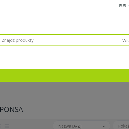
EUR
Wsz
APONSA
Nazwa [A-Z]
Pokaż