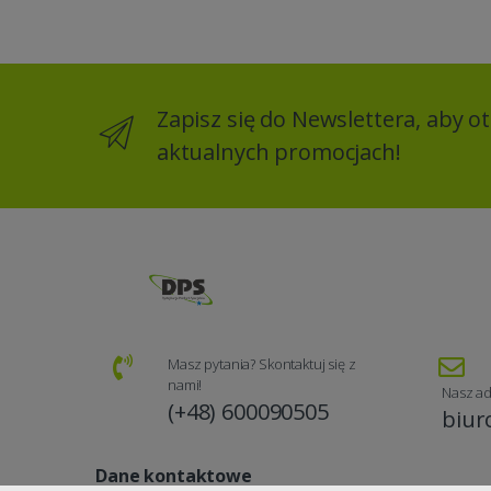
Zapisz się do Newslettera, aby 
aktualnych promocjach!
Masz pytania? Skontaktuj się z
nami!
Nasz ad
(+48) 600090505
biur
Dane kontaktowe