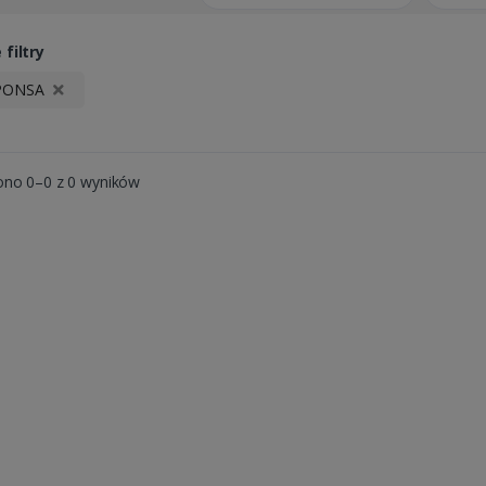
filtry
PONSA
ono 0–0 z 0 wyników