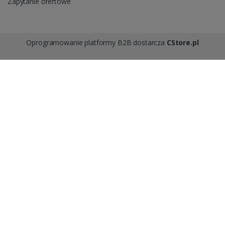
Zapytanie ofertowe
Oprogramowanie platformy B2B dostarcza
CStore.pl