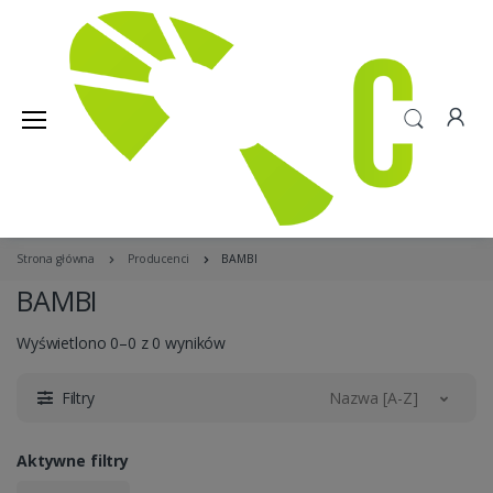
Strona główna
Producenci
BAMBI
BAMBI
Wyświetlono 0–0 z 0 wyników
Filtry
Nazwa [A-Z]
Aktywne filtry