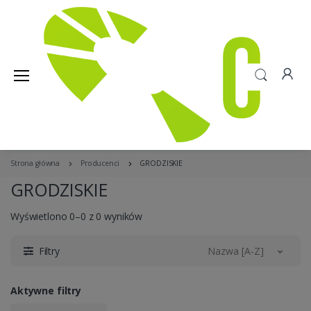
Strona główna
Producenci
GRODZISKIE
GRODZISKIE
Wyświetlono 0–0 z 0 wyników
Filtry
Nazwa [A-Z]
Aktywne filtry