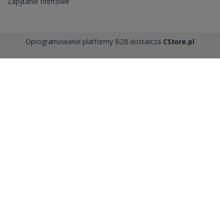
Zapytanie ofertowe
Oprogramowanie platformy B2B dostarcza
CStore.pl