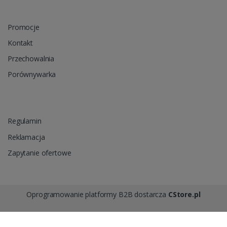
Promocje
Kontakt
Przechowalnia
Porównywarka
Regulamin
Reklamacja
Zapytanie ofertowe
Oprogramowanie platformy B2B dostarcza
CStore.pl