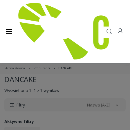
Strona główna
Producenci
DANCAKE
DANCAKE
Wyświetlono 1–1 z 1 wyników
Filtry
Nazwa [A-Z]
Aktywne filtry