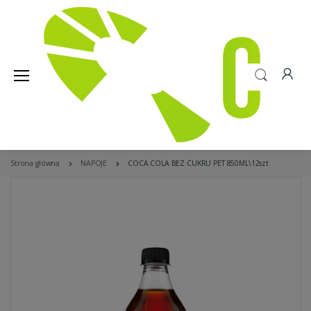
Strona główna
NAPOJE
COCA COLA BEZ CUKRU PET 850ML\12szt