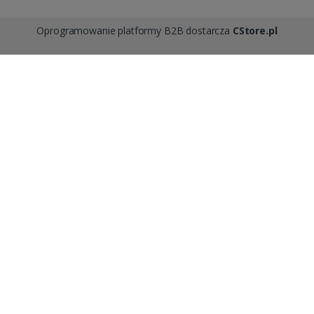
Oprogramowanie platformy B2B dostarcza
CStore.pl