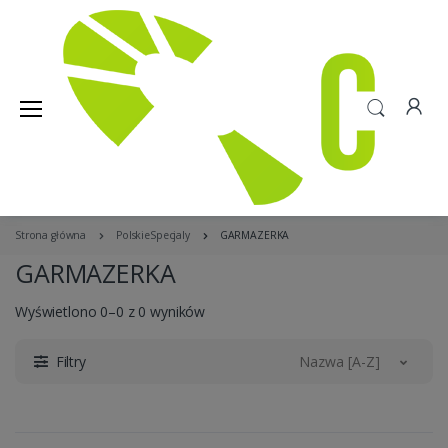
Strona główna
PolskieSpecjaly
GARMAZERKA
GARMAZERKA
Wyświetlono 0–0 z 0 wyników
Filtry
Nazwa [A-Z]