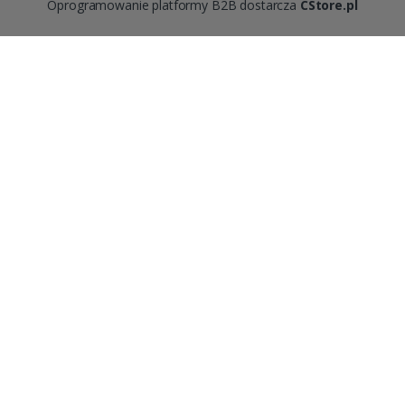
Oprogramowanie platformy B2B dostarcza
CStore.pl