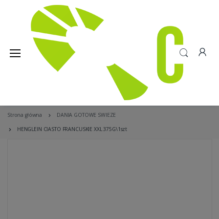
Strona główna
DANIA GOTOWE SWIEZE
HENGLEIN CIASTO FRANCUSKIE XXL 375G\1szt