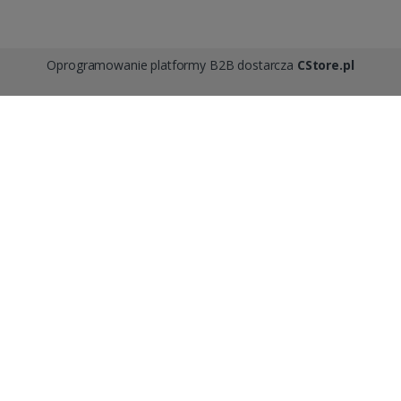
Oprogramowanie platformy B2B dostarcza
CStore.pl