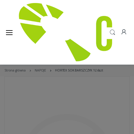
Strona główna
NAPOJE
HORTEX SOK BARSZCZYK 1L\6szt