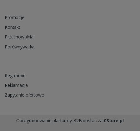
Promocje
Kontakt
Przechowalnia
Porównywarka
Regulamin
Reklamacja
Zapytanie ofertowe
Oprogramowanie platformy B2B dostarcza
CStore.pl