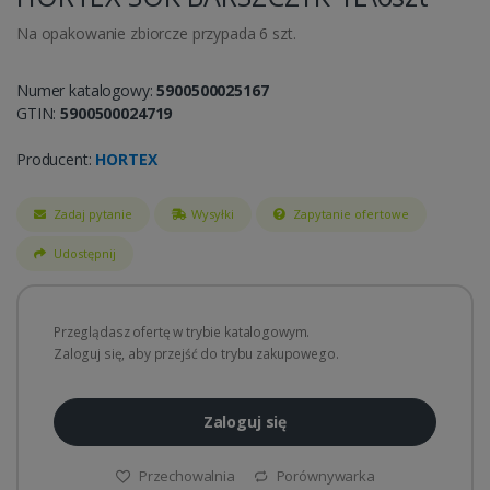
Na opakowanie zbiorcze przypada 6 szt.
Numer katalogowy:
5900500025167
GTIN:
5900500024719
Producent:
HORTEX
Zadaj pytanie
Wysyłki
Zapytanie ofertowe
Udostępnij
Przeglądasz ofertę w trybie katalogowym.
Zaloguj się, aby przejść do trybu zakupowego.
Zaloguj się
Przechowalnia
Porównywarka