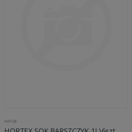
NAPOJE
HORTEX SOK BARSZCZYK 1L\6szt