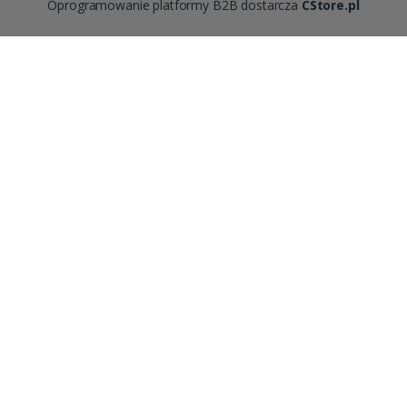
Oprogramowanie platformy B2B dostarcza
CStore.pl