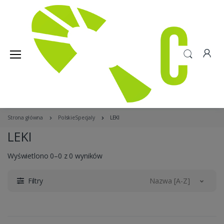
Strona główna
PolskieSpecjaly
LEKI
LEKI
Wyświetlono 0–0 z 0 wyników
Filtry
Nazwa [A-Z]