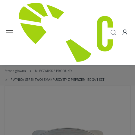
Strona główna
MLECZARSKIE PRODUKTY
PIATNICA SEREK TWOJ SMAK PUSZYSTY Z PIEPRZEM 150G\/1 SZT