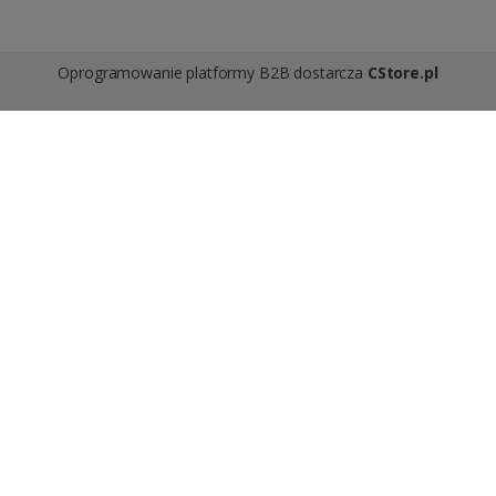
Oprogramowanie platformy B2B dostarcza
CStore.pl