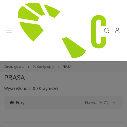
Strona główna
PolskieSpecjaly
PRASA
PRASA
Wyświetlono 0–0 z 0 wyników
Filtry
Nazwa [A-Z]