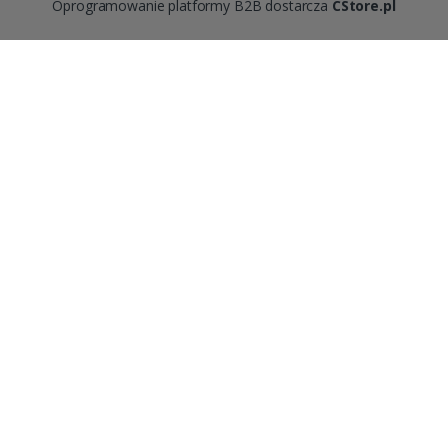
Oprogramowanie platformy B2B dostarcza
CStore.pl