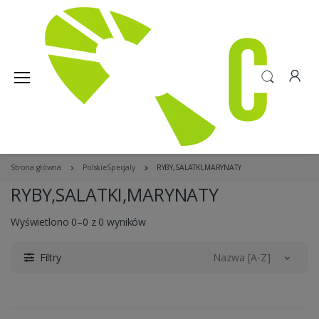
Strona główna
PolskieSpecjaly
RYBY,SALATKI,MARYNATY
RYBY,SALATKI,MARYNATY
Wyświetlono 0–0 z 0 wyników
Filtry
Nazwa [A-Z]