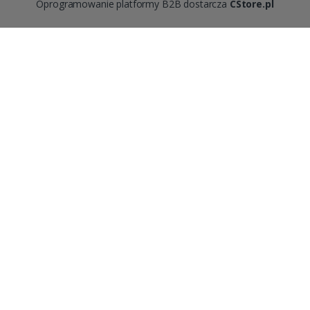
Oprogramowanie platformy B2B dostarcza
CStore.pl