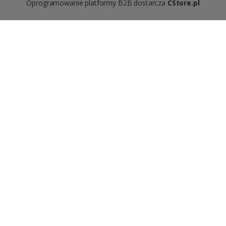
Oprogramowanie platformy B2B dostarcza
CStore.pl