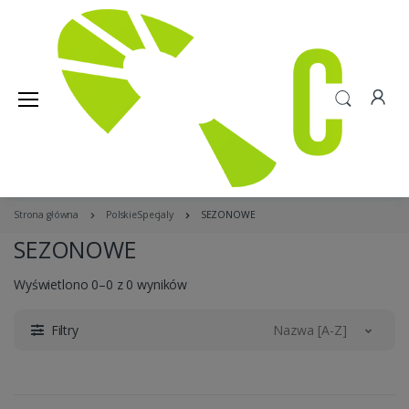
Strona główna
PolskieSpecjaly
SEZONOWE
SEZONOWE
Wyświetlono 0–0 z 0 wyników
Filtry
Nazwa [A-Z]