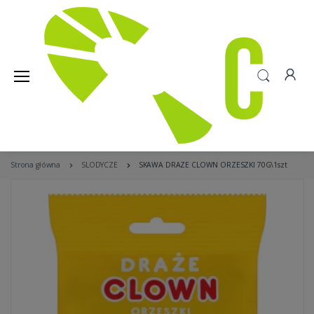
Strona główna
SLODYCZE
SKAWA DRAZE CLOWN ORZESZKI 70G\1szt