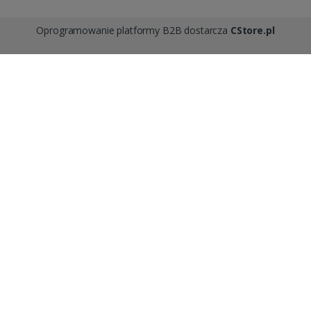
Oprogramowanie platformy B2B dostarcza
CStore.pl