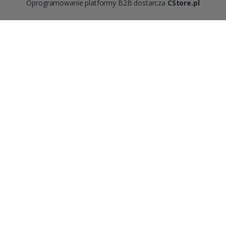
Oprogramowanie platformy B2B dostarcza
CStore.pl