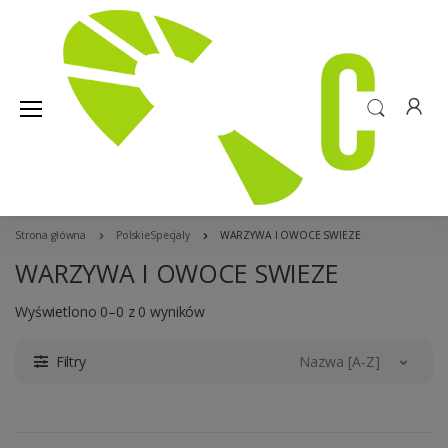
Strona główna
PolskieSpecjaly
WARZYWA I OWOCE SWIEZE
WARZYWA I OWOCE SWIEZE
Wyświetlono 0–0 z 0 wyników
Filtry
Nazwa [A-Z]